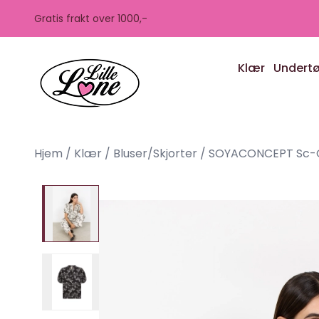
Skip to main content
Gratis frakt over 1000,-
Klær
Undert
Hjem
/
Klær
/
Bluser/Skjorter
/
SOYACONCEPT Sc-Ga