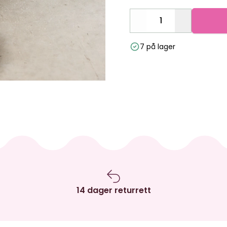
Decrease
Increase
7 på lager
14 dager returrett