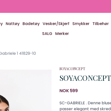
øy
Nattøy
Badetøy
Vesker/Skjerf
Smykker
Tilbehør
SALG
Merker
briele 1 41829-10
SOYACONCEPT
SOYACONCEPT Sc
Produktdetaljer
NOK 599
Description
SC-GABRIELE . Denne bluse
passer elegant med skredde