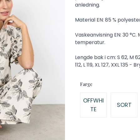
anledning.
Material EN: 85 % polyester
Vaskeanvisning EN: 30 °C. M
temperatur.
Lengde bak i cm: S 62, M 62
112, L 119, XL 127, XXL 135 - B
Farge
Velg en Farge
OFFWHI
SORT
TE