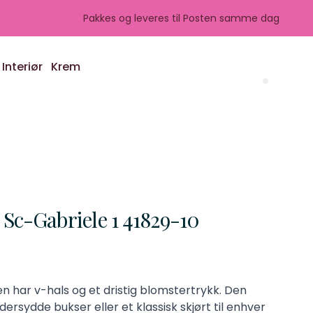
Pakkes og leveres til Posten samme dag
Interiør
Krem
Search 
-Gabriele 1 41829-10
n har v-hals og et dristig blomstertrykk. Den
rsydde bukser eller et klassisk skjørt til enhver