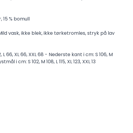
, 15 % bomull
ild vask, ikke blek, ikke tørketromles, stryk på lav
, L 66, XL 66, XXL 68 - Nederste kant i cm: S 106, M
rystmål i cm: S 102, M 108, L 115, XL 123, XXL 13