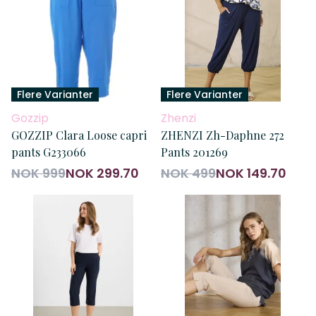
Flere Varianter
Flere Varianter
Gozzip
Zhenzi
GOZZIP Clara Loose capri
ZHENZI Zh-Daphne 272
pants G233066
Pants 201269
NOK 999
NOK 299.70
NOK 499
NOK 149.70