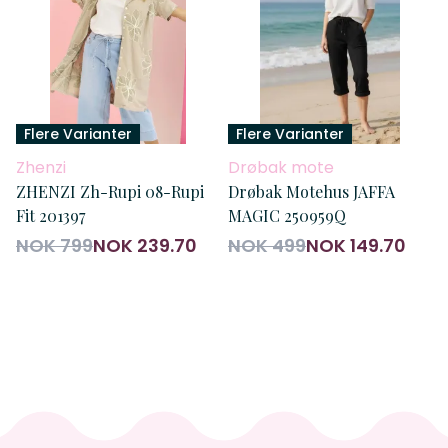
Flere Varianter
Flere Varianter
Zhenzi
Drøbak mote
ZHENZI Zh-Rupi 08-Rupi
Drøbak Motehus JAFFA
Fit 201397
MAGIC 250959Q
NOK 799
NOK 239.70
NOK 499
NOK 149.70