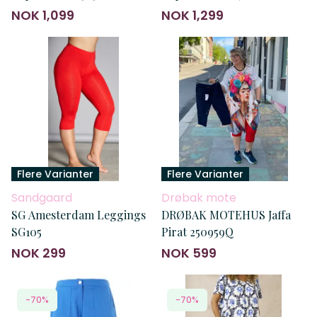
NOK 1,099
NOK 1,299
Flere Varianter
Flere Varianter
Sandgaard
Drøbak mote
SG Amesterdam Leggings
DRØBAK MOTEHUS Jaffa
SG105
Pirat 250959Q
NOK 299
NOK 599
-70%
-70%