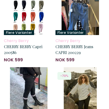
Flere Varianter
Flere Varianter
Cherry Berry
Cherry Berry
CHERRY BERRY Capri
CHERRY BERRY Jeans
200586
CAPRI 200229
NOK 599
NOK 599
-70%