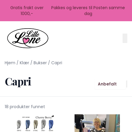
Skip to main content
Gratis frakt over
Pakkes og leveres til Posten samme
1000,-
dag
Hjem
/
Klær
/
Bukser
/
Capri
Capri
Anbefalt
18 produkter funnet