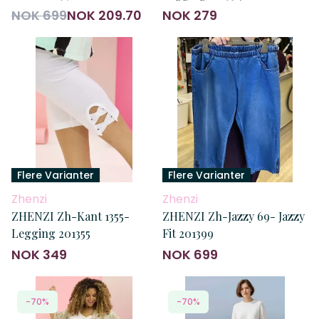
NOK 699
NOK 209.70
NOK 279
Flere Varianter
Flere Varianter
Zhenzi
Zhenzi
ZHENZI Zh-Kant 1355-
ZHENZI Zh-Jazzy 69- Jazzy
Legging 201355
Fit 201399
NOK 349
NOK 699
-70%
-70%