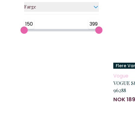
Farge
150
399
Flere Va
Vogue
VOGUE S
96288
NOK 18