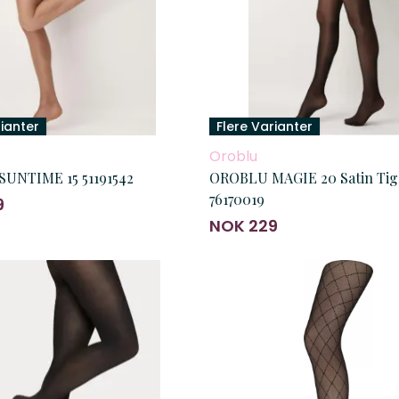
rianter
Flere Varianter
Oroblu
UNTIME 15 51191542
OROBLU MAGIE 20 Satin Tig
76170019
9
NOK 229