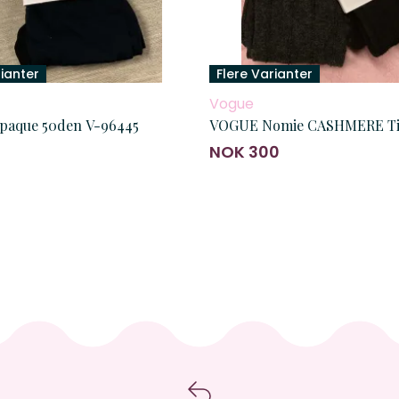
rianter
Flere Varianter
Vogue
aque 50den V-96445
VOGUE Nomie CASHMERE Ti
9
NOK 300