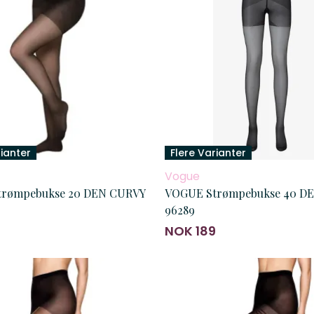
rianter
Flere Varianter
Vogue
trømpebukse 20 DEN CURVY
VOGUE Strømpebukse 40 D
96289
9
NOK 189