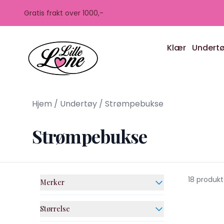
Skip to main content
Gratis frakt over 1000,-
Klær
Undert
Hjem
/
Undertøy
/
Strømpebukse
Strømpebukse
18 produk
Merker
Størrelse