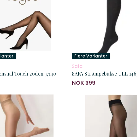
rianter
Flere Varianter
Safa
nsual Touch 20den 37140
SAFA Strømpebukse ULL 146
9
NOK 399