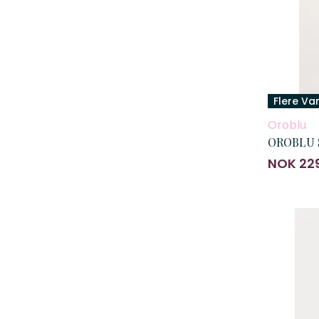
Flere Va
Oroblu
OROBLU S
NOK 22