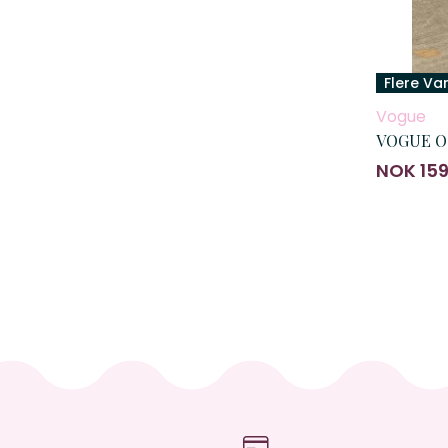
Flere Va
Vogue
VOGUE Op
NOK 15