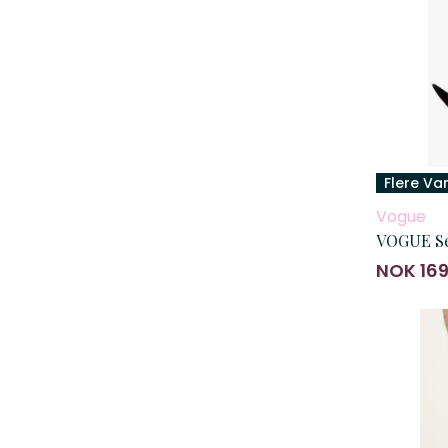
Flere Va
Vogue
VOGUE Se
NOK 16