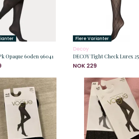
rianter
Flere Varianter
Decoy
k Opaque 60den 96041
DECOY Tight Check Lurex 25
9
NOK 229