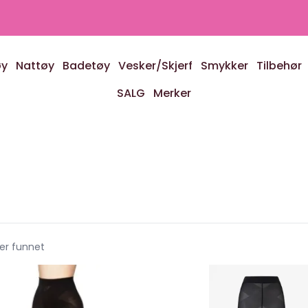
øy
Nattøy
Badetøy
Vesker/Skjerf
Smykker
Tilbehør
SALG
Merker
ter funnet