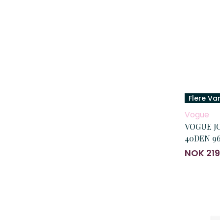
Flere Va
Vogue
VOGUE JO
40DEN 96
NOK 219