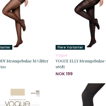
rianter
Flere Varianter
Vogue
DY Strømpebukse M/Glitter
VOGUE ELLY Strømpebukse
591
96587
NOK 199