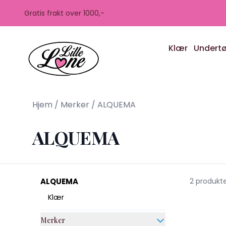
Skip to main content
Gratis frakt over 1000,-
Klær
Undert
Hjem
/
Merker
/
ALQUEMA
ALQUEMA
ALQUEMA
2 produkt
Klær
Merker