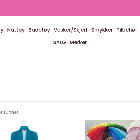
øy
Nattøy
Badetøy
Vesker/Skjerf
Smykker
Tilbehør
SALG
Merker
er funnet