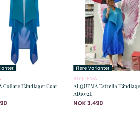
rianter
Flere Varianter
A
ALQUEMA
Collare Håndlaget Coat
ALQUEMA Estrella Håndlaget
AD1072L
490
NOK 3,490