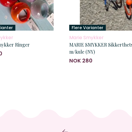
rianter
Flere Varianter
ykker
Marie Smykker
ykker Ringer
MARIE SMYKKER Sikkerthets
m/kule (NY)
0
NOK 280