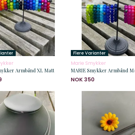
rianter
Flere Varianter
ykker
Marie Smykker
ykker Armbånd XL Matt
MARIE Smykker Armbånd M/
9
NOK 350