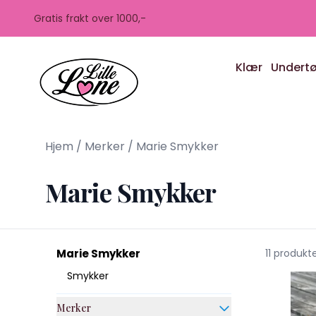
Skip to main content
Gratis frakt over 1000,-
Klær
Undert
Hjem
/
Merker
/
Marie Smykker
Marie Smykker
Marie Smykker
11 produkt
Smykker
Merker