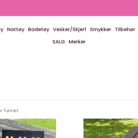
øy
Nattøy
Badetøy
Vesker/Skjerf
Smykker
Tilbehør
SALG
Merker
er funnet