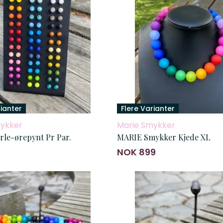
rianter
Flere Varianter
ykker
Marie Smykker
MARIE Perle-ørepynt Pr Par.
MARIE Smykker Kjede XL
0
NOK 899