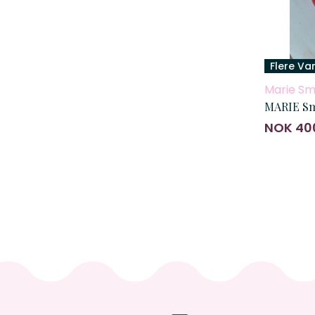
Flere Va
Marie Sm
MARIE Sm
NOK 40