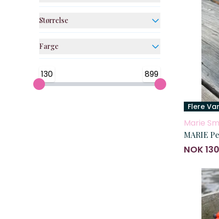
Størrelse
Farge
130
899
Flere Va
Marie Sm
NOK 13