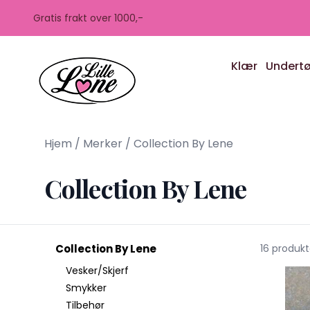
Skip to main content
Gratis frakt over 1000,-
Klær
Undert
Hjem
/
Merker
/
Collection By Lene
Collection By Lene
Collection By Lene
16 produk
Vesker/Skjerf
Smykker
Tilbehør