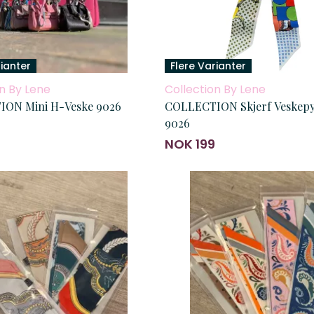
rianter
Flere Varianter
n By Lene
Collection By Lene
ON Mini H-Veske 9026
COLLECTION Skjerf Veskep
9026
NOK 199