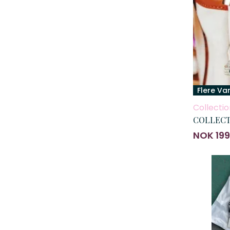
Flere Va
Collectio
COLLECTI
NOK 199