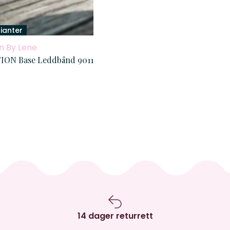
rianter
n By Lene
ON Base Leddbånd 9011
14 dager returrett