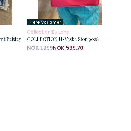
Flere Varianter
Collection By Lene
t Peisley
COLLECTION H-Veske Stor 9028
NOK 1,999
NOK 599.70