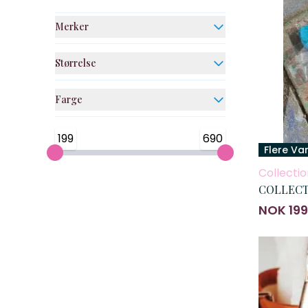
Merker
Størrelse
Farge
199
690
Flere Va
Collectio
COLLECTI
NOK 199