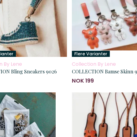
rianter
Flere Varianter
n By Lene
Collection By Lene
ON Bling Sneakers 9026
COLLECTION Bamse Skinn 
NOK 199