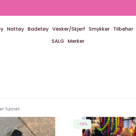
øy
Nattøy
Badetøy
Vesker/Skjerf
Smykker
Tilbehør
SALG
Merker
ter funnet
-70%