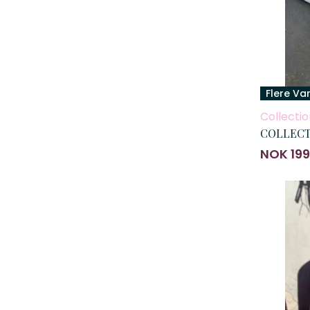
Flere Va
Collectio
COLLECTI
NOK 199