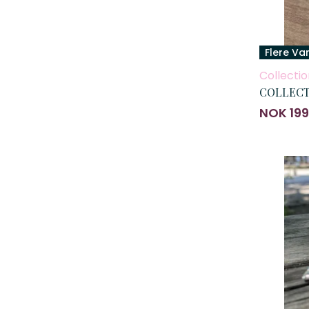
Flere Va
Collectio
COLLECTI
NOK 199