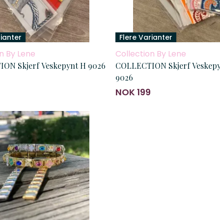
rianter
Flere Varianter
n By Lene
Collection By Lene
ON Skjerf Veskepynt H 9026
COLLECTION Skjerf Veskepyn
9026
NOK 199