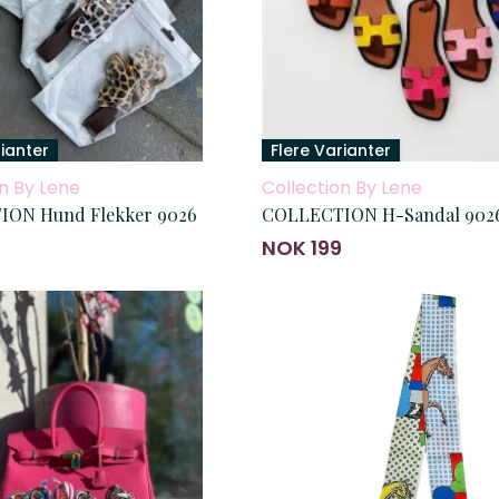
rianter
Flere Varianter
n By Lene
Collection By Lene
ON Hund Flekker 9026
COLLECTION H-Sandal 902
NOK 199