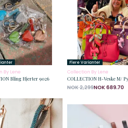
rianter
Flere Varianter
n By Lene
Collection By Lene
ON Bling Hjerter 9026
COLLECTION H-Veske M/ Py
NOK 2,299
NOK 689.70