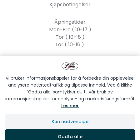
Kjøpsbetingelser
Åpningstider
Man-Fre ( 10-17 )
Tor ( 10-18 )
Lør ( 10-16 )
Lille Lone AS
Strandgata 55, 2317
Hamar
Vi bruker informasjonskapsler for å forbedre din opplevelse,
analysere nettstedtrafikk og tilpasse innhold. Ved å klikke
'Godta alle' samtykker du til vår bruk av
informasjonskapsler for analyse- og markedsføringsformål.
Les mer
LILLE LONE AS © 2026
Kun nødvendige
Siden driftes av
Shoplabs
Godta alle