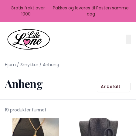
Skip to main content
Gratis frakt over
Pakkes og leveres til Posten samme
1000,-
dag
Hjem
/
Smykker
/
Anheng
Anheng
Anbefalt
19 produkter funnet