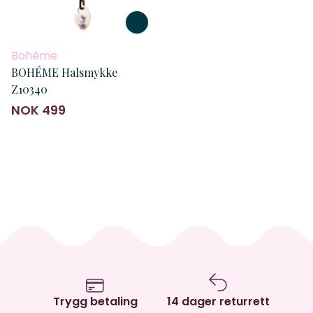
Bohéme
BOHÉME Halsmykke
Z10340
NOK 499
Trygg betaling
14 dager returrett