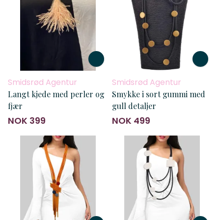
Smidsrød Agentur
Smidsrød Agentur
Langt kjede med perler og
Smykke i sort gummi med
fjær
gull detaljer
NOK 399
NOK 499