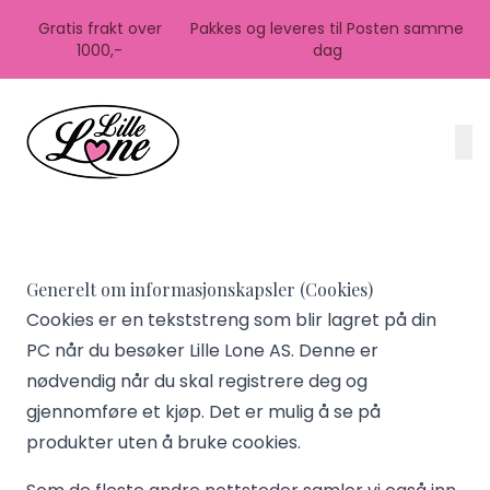
Skip to main content
Gratis frakt over
Pakkes og leveres til Posten samme
1000,-
dag
Generelt om informasjonskapsler (Cookies)
Cookies er en tekststreng som blir lagret på din
PC når du besøker Lille Lone AS. Denne er
nødvendig når du skal registrere deg og
gjennomføre et kjøp. Det er mulig å se på
produkter uten å bruke cookies.