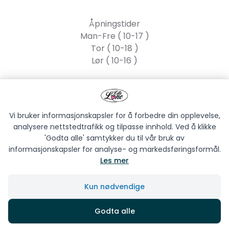
Åpningstider
Man-Fre ( 10-17 )
Tor ( 10-18 )
Lør ( 10-16 )
Lille Lone AS
Strandgata 55, 2317
Hamar
Vi bruker informasjonskapsler for å forbedre din opplevelse,
analysere nettstedtrafikk og tilpasse innhold. Ved å klikke
'Godta alle' samtykker du til vår bruk av
informasjonskapsler for analyse- og markedsføringsformål.
Les mer
LILLE LONE AS © 2026
Kun nødvendige
Siden driftes av
Shoplabs
Godta alle