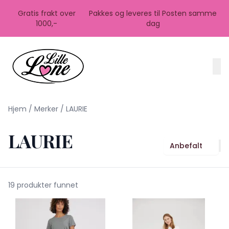
Skip to main content
Gratis frakt over
Pakkes og leveres til Posten samme
1000,-
dag
Hjem
/
Merker
/
LAURIE
LAURIE
Anbefalt
19 produkter funnet