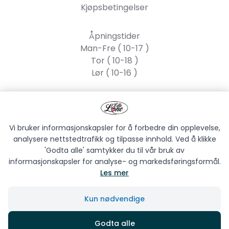
Kjøpsbetingelser
Åpningstider
Man-Fre ( 10-17 )
Tor ( 10-18 )
Lør ( 10-16 )
Lille Lone AS
Strandgata 55, 2317
Hamar
Vi bruker informasjonskapsler for å forbedre din opplevelse,
analysere nettstedtrafikk og tilpasse innhold. Ved å klikke
'Godta alle' samtykker du til vår bruk av
informasjonskapsler for analyse- og markedsføringsformål.
Les mer
LILLE LONE AS © 2026
Kun nødvendige
Siden driftes av
Shoplabs
Godta alle