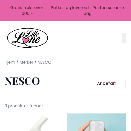
Skip to main content
Gratis frakt over
Pakkes og leveres til Posten samme
1000,-
dag
Hjem
/
Merker
/
NESCO
NESCO
Anbefalt
3 produkter funnet