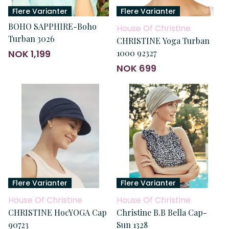
Flere Varianter
Flere Varianter
BOHO SAPPHIRE-Boho
House Of Christine
Turban 3026
CHRISTINE Yoga Turban
NOK 1,199
1000 92327
NOK 699
Flere Varianter
Flere Varianter
House Of Christine
House Of Christine
CHRISTINE HocYOGA Cap
Christine B.B Bella Cap-
90723
Sun 1328