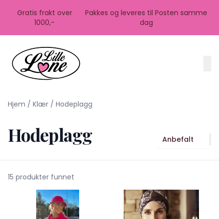
Skip to main content
Gratis frakt over
Pakkes og leveres til Posten samme
1000,-
dag
Hjem
/
Klær
/
Hodeplagg
Hodeplagg
Anbefalt
15 produkter funnet