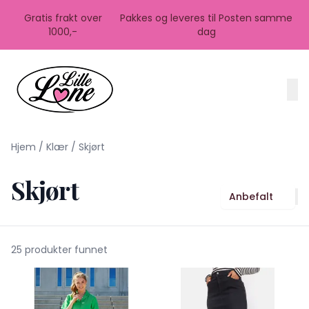
Skip to main content
Gratis frakt over
Pakkes og leveres til Posten samme
1000,-
dag
Hjem
/
Klær
/
Skjørt
Skjørt
Anbefalt
25 produkter funnet