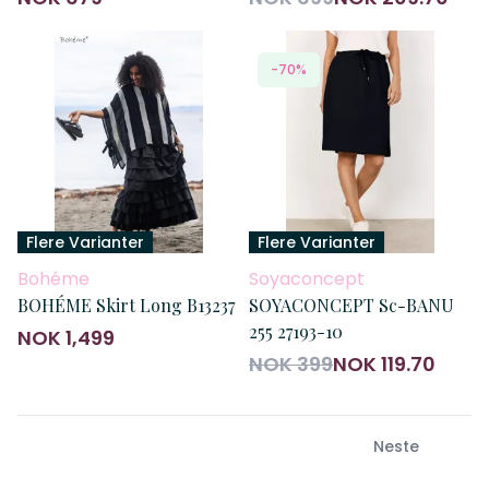
-70%
Flere Varianter
Flere Varianter
Bohéme
Soyaconcept
BOHÉME Skirt Long B13237
SOYACONCEPT Sc-BANU
255 27193-10
NOK 1,499
NOK 399
NOK 119.70
Neste