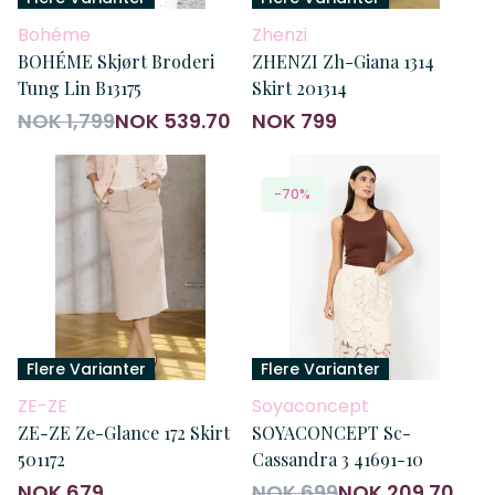
Bohéme
Zhenzi
BOHÉME Skjørt Broderi
ZHENZI Zh-Giana 1314
Tung Lin B13175
Skirt 201314
NOK 1,799
NOK 539.70
NOK 799
-70%
Flere Varianter
Flere Varianter
ZE-ZE
Soyaconcept
ZE-ZE Ze-Glance 172 Skirt
SOYACONCEPT Sc-
501172
Cassandra 3 41691-10
NOK 679
NOK 699
NOK 209.70