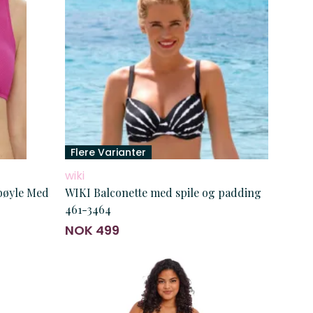
Flere Varianter
wiki
bøyle Med
WIKI Balconette med spile og padding
461-3464
NOK 499