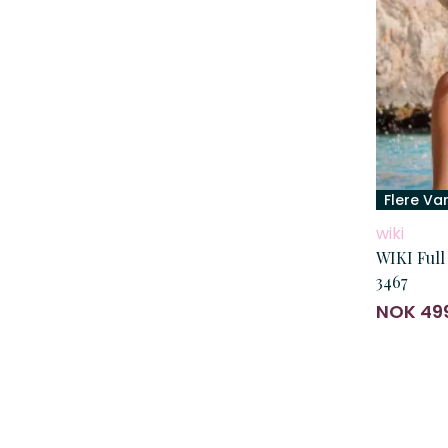
Flere Va
wiki
WIKI Full
3467
NOK 49