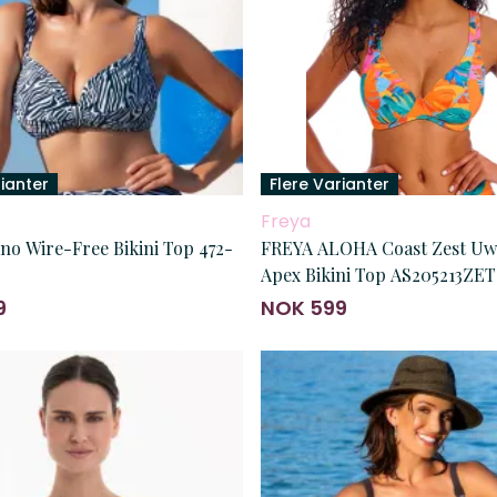
rianter
Flere Varianter
Freya
no Wire-Free Bikini Top 472-
FREYA ALOHA Coast Zest Uw High
Apex Bikini Top AS205213ZET
9
NOK 599