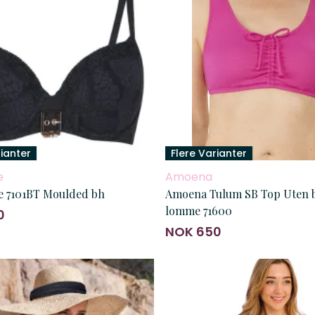
rianter
Flere Varianter
e
Amoena
e 7101BT Moulded bh
Amoena Tulum SB Top Uten 
lomme 71600
0
NOK 650