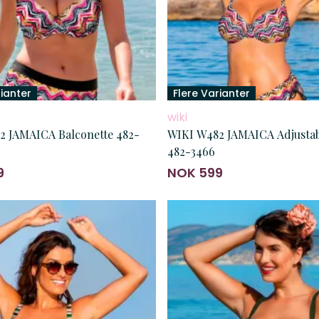
rianter
Flere Varianter
wiki
2 JAMAICA Balconette 482-
WIKI W482 JAMAICA Adjustab
482-3466
9
NOK 599