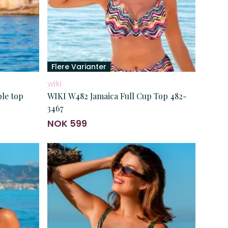
Flere Varianter
wiki
le top
WIKI W482 Jamaica Full Cup Top 482-
3467
NOK 599