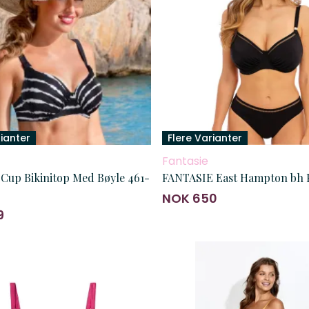
rianter
Flere Varianter
Fantasie
 Cup Bikinitop Med Bøyle 461-
FANTASIE East Hampton bh 
NOK 650
9