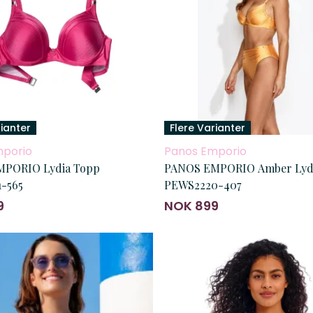
rianter
Flere Varianter
mporio
Panos Emporio
PORIO Lydia Topp
PANOS EMPORIO Amber Lyd
-565
PEWS2220-407
9
NOK 899