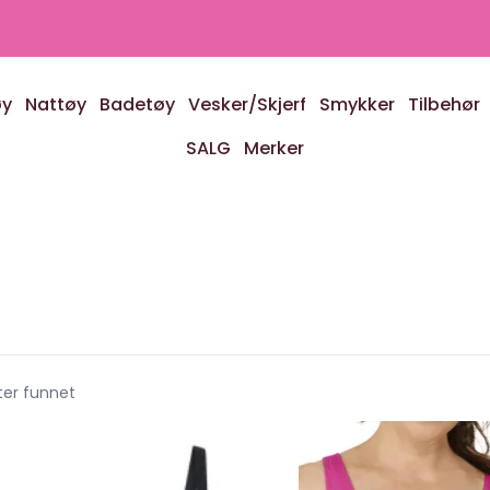
øy
Nattøy
Badetøy
Vesker/Skjerf
Smykker
Tilbehør
SALG
Merker
ter funnet