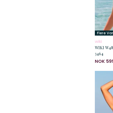
Flere Va
wiki
WIKI W48
3464
NOK 59