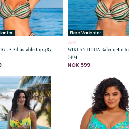
rianter
Flere Varianter
wiki
able top 483-
WIKI ANTIGUA Balconette to
3464
9
NOK 599