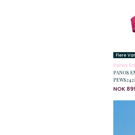
Flere Va
Panos E
PANOS EM
PEWS2421
NOK 89