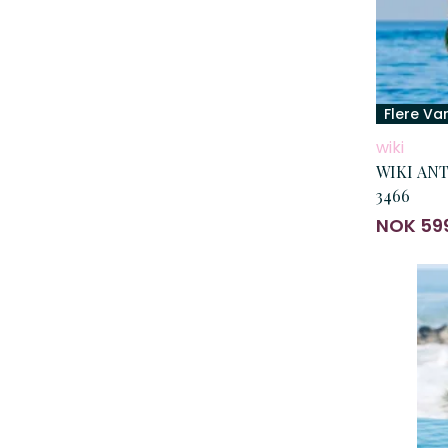
Flere Va
wiki
WIKI ANTIGUA Adjust
3466
NOK 59