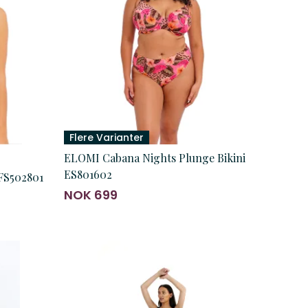
Flere Varianter
ELOMI Cabana Nights Plunge Bikini
ES801602
FS502801
NOK 699