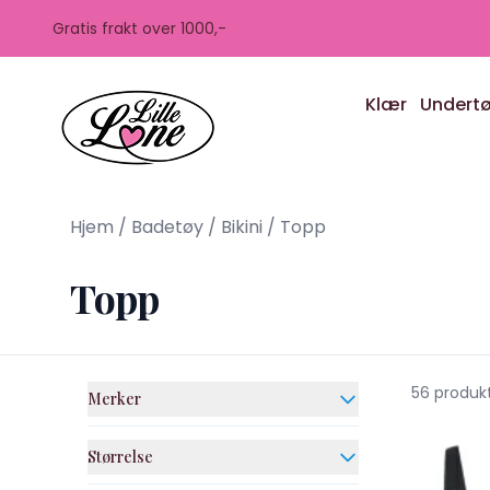
Skip to main content
Gratis frakt over 1000,-
Klær
Undert
Hjem
/
Badetøy
/
Bikini
/
Topp
Topp
56 produk
Merker
Størrelse