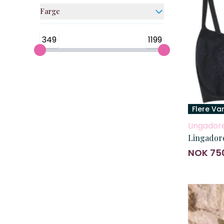
Farge
349
1199
Flere Va
Lingador
Lingador
NOK 75