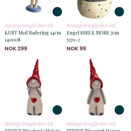
Nääsgränsgården AB
Nääsgränsgården AB
KURT Med Badering 14cm
Engel SMILE MORE 7cm
140008
5370-2
NOK 299
NOK 99
Nääsgränsgården AB
Nääsgränsgården AB
TITTUT Nissejente H25cm
TITTUT Nissegutt H25cm