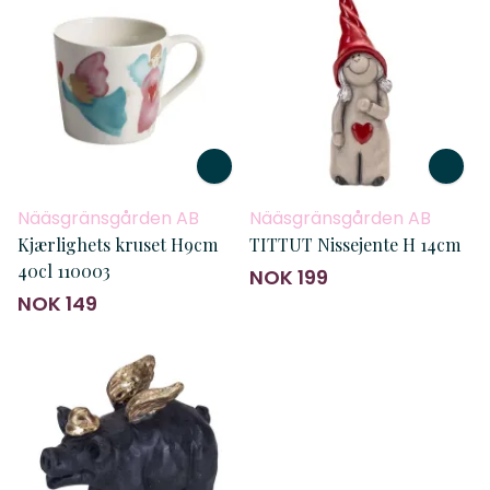
Nääsgränsgården AB
Nääsgränsgården AB
Kjærlighets kruset H9cm
TITTUT Nissejente H 14cm
40cl 110003
NOK 199
NOK 149