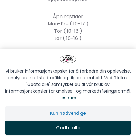
Åpningstider
Man-Fre ( 10-17 )
Tor ( 10-18 )
Lør ( 10-16 )
Lille Lone AS
Strandgata 55, 2317
Hamar
Vi bruker informasjonskapsler for å forbedre din opplevelse,
analysere nettstedtrafikk og tilpasse innhold. Ved å klikke
'Godta alle' samtykker du til vår bruk av
informasjonskapsler for analyse- og markedsføringsformål.
Les mer
LILLE LONE AS © 2026
Kun nødvendige
Siden driftes av
Shoplabs
Godta alle