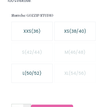
100%Viskose.
Størrelse GOZZIP/STUDIO
Velg en Størrelse GOZZIP/STUDIO
XXS(36)
XS(38/40)
S(42/44)
M(46/48)
L(50/52)
XL(54/56)