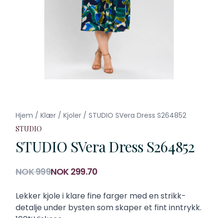
Hjem
/
Klær
/
Kjoler
/
STUDIO SVera Dress S264852
STUDIO
STUDIO SVera Dress S264852
Produktdetaljer
NOK 999
NOK 299.70
Description
Lekker kjole i klare fine farger med en strikk-
detalje under bysten som skaper et fint inntrykk.