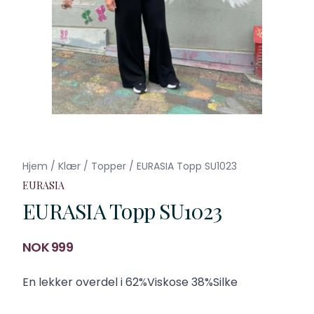
Hjem
/
Klær
/
Topper
/
EURASIA Topp SU1023
EURASIA
EURASIA Topp SU1023
Produktdetaljer
NOK 999
Description
En lekker overdel i 62%Viskose 38%Silke