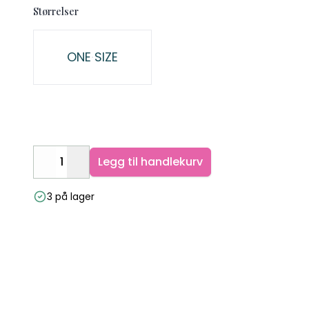
Størrelser
Velg en Størrelser
ONE SIZE
Legg til handlekurv
Decrease
Increase
3 på lager