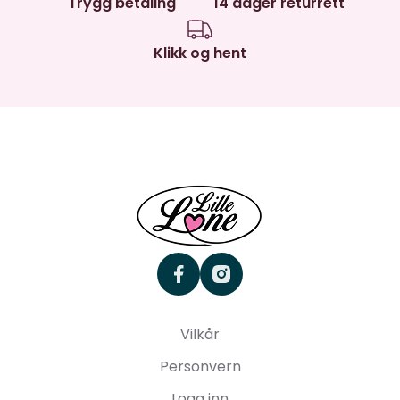
Trygg betaling
14 dager returrett
Klikk og hent
facebook
instagram
Vilkår
Personvern
Logg inn