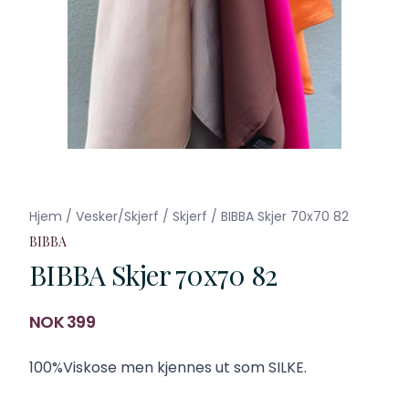
Hjem
/
Vesker/Skjerf
/
Skjerf
/
BIBBA Skjer 70x70 82
BIBBA
BIBBA Skjer 70x70 82
Produktdetaljer
NOK 399
Description
100%Viskose men kjennes ut som SILKE.