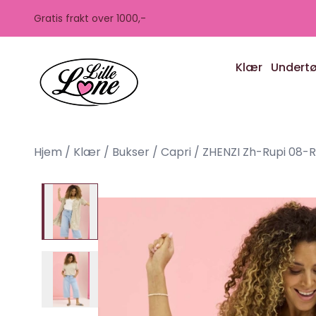
Skip to main content
Gratis frakt over 1000,-
Klær
Undert
Hjem
/
Klær
/
Bukser
/
Capri
/
ZHENZI Zh-Rupi 08-Ru