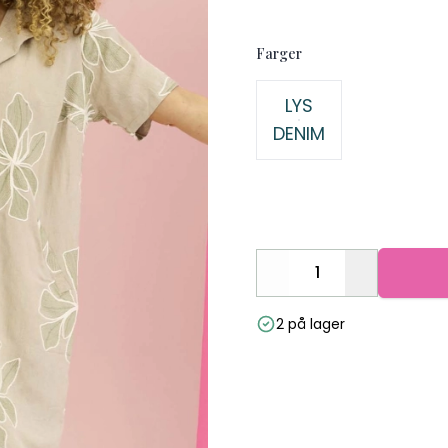
Farger
Velg en Farger
LYS
DENIM
Decrease
Increase
2 på lager