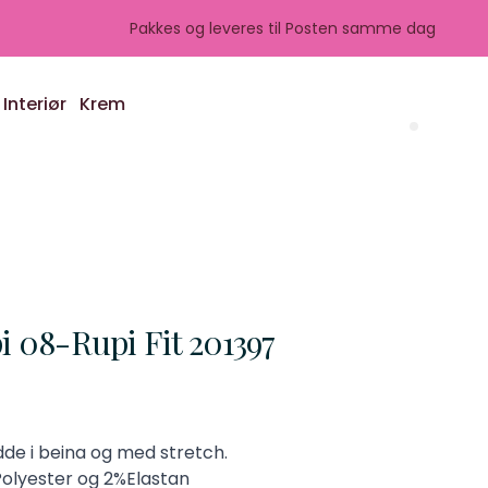
Pakkes og leveres til Posten samme dag
Interiør
Krem
Search 
 08-Rupi Fit 201397
dde i beina og med stretch.
olyester og 2%Elastan