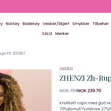
øy
Nattøy
Badetøy
Vesker/Skjerf
Smykker
Tilbehør
SALG
Merker
pi Fit 201397
ZHENZI
ZHENZI Zh-Rupi
Produktdetaljer
NOK 799
NOK 239.70
Description
Knalltøff capri med god vi
70%Bomull 1%Viskose 27%P