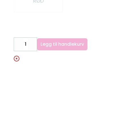
RØD
Legg til handlekurv
Decrease
Increase