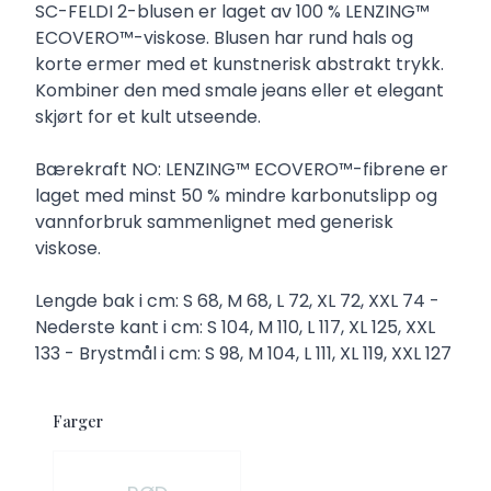
Description
SC-FELDI 2-blusen er laget av 100 % LENZING™
ECOVERO™-viskose. Blusen har rund hals og
korte ermer med et kunstnerisk abstrakt trykk.
Kombiner den med smale jeans eller et elegant
skjørt for et kult utseende.
Bærekraft NO: LENZING™ ECOVERO™-fibrene er
laget med minst 50 % mindre karbonutslipp og
vannforbruk sammenlignet med generisk
viskose.
Lengde bak i cm: S 68, M 68, L 72, XL 72, XXL 74 -
Nederste kant i cm: S 104, M 110, L 117, XL 125, XXL
133 - Brystmål i cm: S 98, M 104, L 111, XL 119, XXL 127
Farger
Velg en Farger