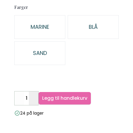
Description
Farger
Velg en Farger
MARINE
BLÅ
SAND
Legg til handlekurv
Decrease
Increase
24 på lager