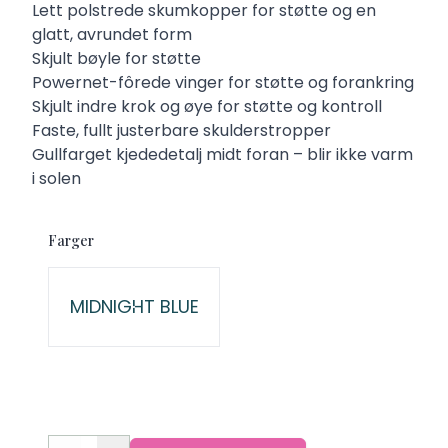
Description
Lett polstrede skumkopper for støtte og en
glatt, avrundet form
Skjult bøyle for støtte
Powernet-fôrede vinger for støtte og forankring
Skjult indre krok og øye for støtte og kontroll
Faste, fullt justerbare skulderstropper
Gullfarget kjededetalj midt foran – blir ikke varm
i solen
Farger
Velg en Farger
MIDNIGHT BLUE