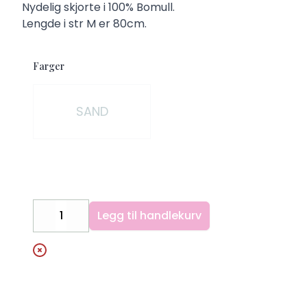
Description
Nydelig skjorte i 100% Bomull.
Lengde i str M er 80cm.
Farger
Velg en Farger
SAND
Legg til handlekurv
Decrease
Increase