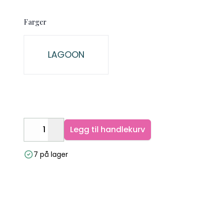
Description
Farger
Velg en Farger
LAGOON
Legg til handlekurv
Decrease
Increase
7 på lager