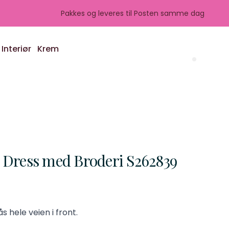
Pakkes og leveres til Posten samme dag
Interiør
Krem
Search 
Dress med Broderi S262839
s hele veien i front.