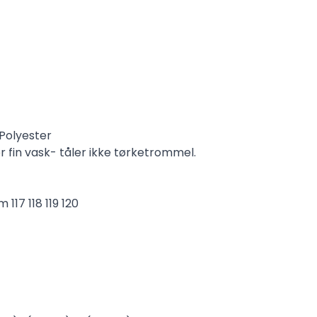
 Polyester
r fin vask- tåler ikke tørketrommel.
117 118 119 120
1