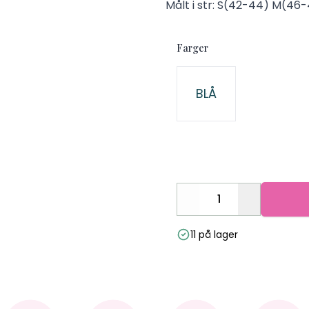
Målt i str: S(42-44) M(46
Farger
Velg en Farger
BLÅ
Decrease
Increase
11 på lager