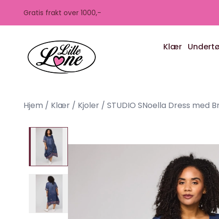
Skip to main content
Gratis frakt over 1000,-
Klær
Undert
Hjem
/
Klær
/
Kjoler
/
STUDIO SNoella Dress med B