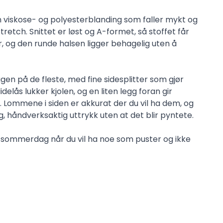
 en viskose- og polyesterblanding som faller mykt og
stretch. Snittet er løst og A-formet, så stoffet får
år, og den runde halsen ligger behagelig uten å
gen på de fleste, med fine sidesplitter som gjør
idelås lukker kjolen, og en liten legg foran gir
. Lommene i siden er akkurat der du vil ha dem, og
ig, håndverksaktig uttrykk uten at det blir pyntete.
m sommerdag når du vil ha noe som puster og ikke