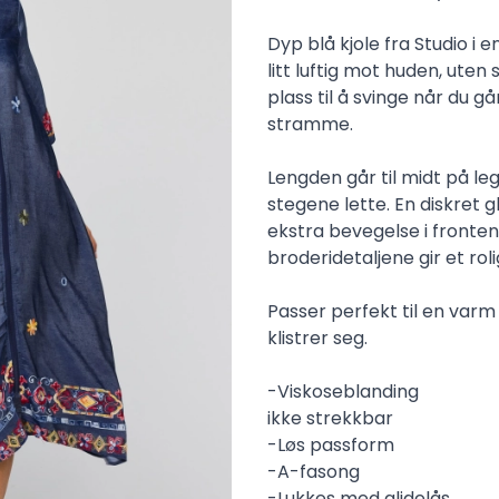
Dyp blå kjole fra Studio i
litt luftig mot huden, uten 
plass til å svinge når du g
stramme.
Lengden går til midt på leg
stegene lette. En diskret gl
ekstra bevegelse i fronten
broderidetaljene gir et rol
Passer perfekt til en var
klistrer seg.
-Viskoseblanding
ikke strekkbar
-Løs passform
-A-fasong
-Lukkes med glidelås