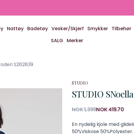
øy
Nattøy
Badetøy
Vesker/Skjerf
Smykker
Tilbehør
SALG
Merker
roderi S262839
STUDIO
STUDIO SNoella 
Produktdetaljer
NOK 1,399
NOK 419.70
Description
En nydelig kjole med glidelå
50%Viskose 50%Polyester.