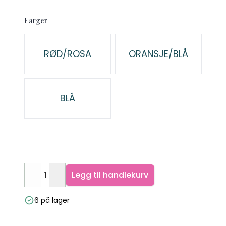
Farger
Velg en Farger
RØD/ROSA
ORANSJE/BLÅ
BLÅ
Legg til handlekurv
Decrease
Increase
6 på lager