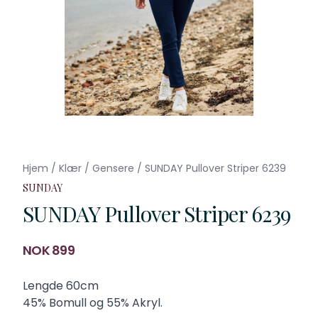
Hjem
/
Klær
/
Gensere
/
SUNDAY Pullover Striper 6239
SUNDAY
SUNDAY Pullover Striper 6239
Produktdetaljer
NOK 899
Description
Lengde 60cm
45% Bomull og 55% Akryl.