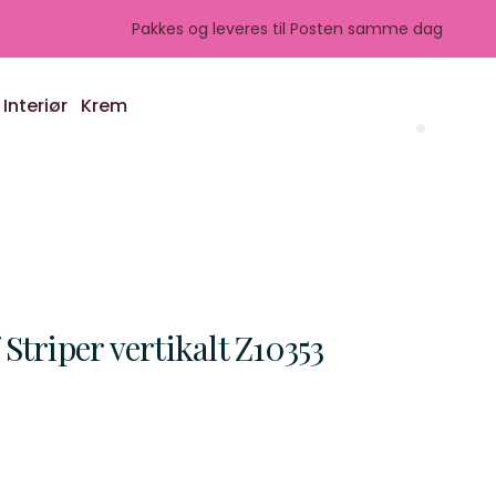
Pakkes og leveres til Posten samme dag
Interiør
Krem
Search 
triper vertikalt Z10353