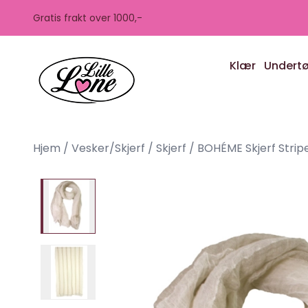
Skip to main content
Gratis frakt over 1000,-
Klær
Undert
Hjem
/
Vesker/Skjerf
/
Skjerf
/
BOHÉME Skjerf Stripe