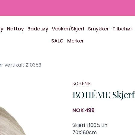
øy
Nattøy
Badetøy
Vesker/Skjerf
Smykker
Tilbehør
SALG
Merker
r vertikalt Z10353
BOHÉME
BOHÉME Skjerf S
Produktdetaljer
NOK 499
Description
Skjerf i 100% Lin
70X180cm