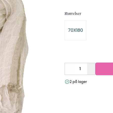
Størrelser
Velg en Størrelser
70X180
Decrease
Increase
2 på lager