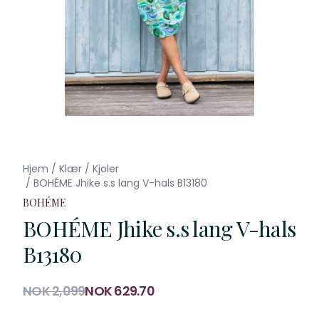
Hjem
/
Klær
/
Kjoler
/
BOHÉME Jhike s.s lang V-hals B13180
BOHÉME
BOHÉME Jhike s.s lang V-hals
B13180
Produktdetaljer
NOK 2,099
NOK 629.70