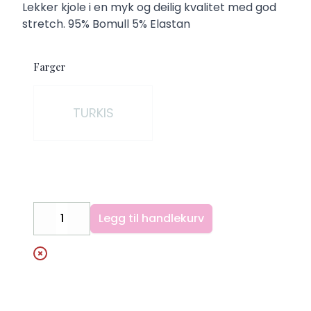
Description
Lekker kjole i en myk og deilig kvalitet med god
stretch. 95% Bomull 5% Elastan
Farger
Velg en Farger
TURKIS
Legg til handlekurv
Decrease
Increase