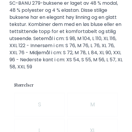
Description
SC-BANU 279-buksene er laget av 48 % modal,
48 % polyester og 4 % elastan. Disse stilige
buksene har en elegant høy linning og en glatt
tekstur. Kombiner dem med en løs bluse eller en
tettsittende topp for et komfortabelt og stilig
utseende. Setemål i cm: S 98, M 104, L 110, XL 116,
XXL 122 - Innersøm i cm: S 76, M 76, L 76, XL 76,
XXL 76 - Midjemål i cm: S 72, M 78, L 84, XL 90, XXL
96 - Nederste kant i cm: XS 54, S 55, M 56, L 57, XL
58, XXL 59
Størrelser
Velg en Størrelser
S
M
L
XL