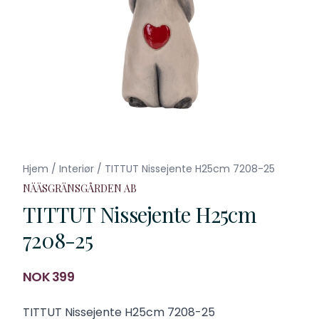
Hjem
/
Interiør
/
TITTUT Nissejente H25cm 7208-25
NÄÄSGRÄNSGÅRDEN AB
TITTUT Nissejente H25cm
7208-25
Produktdetaljer
NOK 399
Description
TITTUT Nissejente H25cm 7208-25