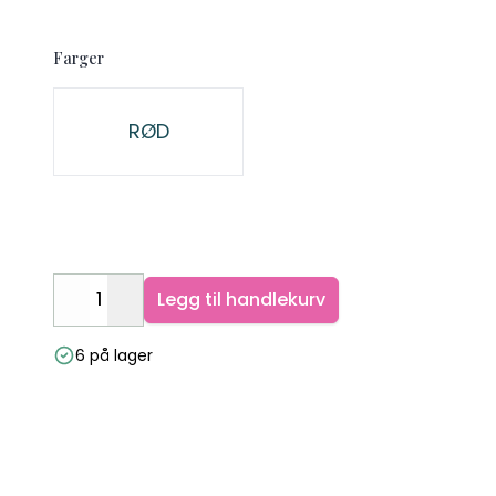
Farger
Velg en Farger
RØD
Legg til handlekurv
Decrease
Increase
6 på lager