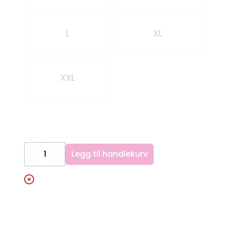
L
XL
XXL
Legg til handlekurv
Decrease
Increase