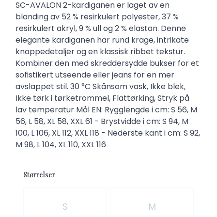
Description
SC-AVALON 2-kardiganen er laget av en
blanding av 52 % resirkulert polyester, 37 %
resirkulert akryl, 9 % ull og 2 % elastan. Denne
elegante kardiganen har rund krage, intrikate
knappedetaljer og en klassisk ribbet tekstur.
Kombiner den med skreddersydde bukser for et
sofistikert utseende eller jeans for en mer
avslappet stil. 30 °C Skånsom vask, Ikke blek,
Ikke tørk i tørketrommel, Flattørking, Stryk på
lav temperatur Mål EN: Rygglengde i cm: S 56, M
56, L 58, XL 58, XXL 61 - Brystvidde i cm: S 94, M
100, L 106, XL 112, XXL 118 - Nederste kant i cm: S 92,
M 98, L 104, XL 110, XXL 116
Størrelser
Velg en Størrelser
S
M