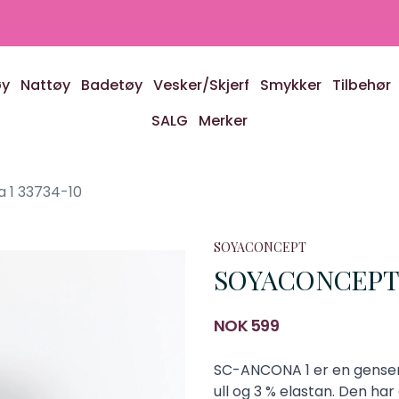
øy
Nattøy
Badetøy
Vesker/Skjerf
Smykker
Tilbehør
SALG
Merker
1 33734-10
SOYACONCEPT
SOYACONCEPT S
Produktdetaljer
NOK 599
Description
SC-ANCONA 1 er en genser l
ull og 3 % elastan. Den har