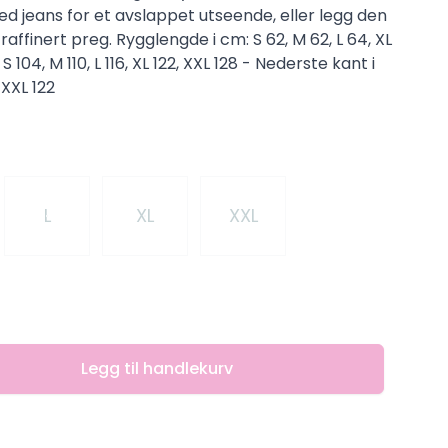
 jeans for et avslappet utseende, eller legg den
t raffinert preg. Rygglengde i cm: S 62, M 62, L 64, XL
 104, M 110, L 116, XL 122, XXL 128 - Nederste kant i
, XXL 122
L
XL
XXL
Legg til handlekurv