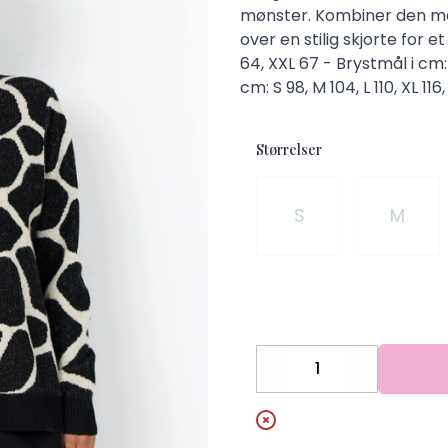
mønster. Kombiner den med
over en stilig skjorte for e
64, XXL 67 - Brystmål i cm: S
cm: S 98, M 104, L 110, XL 116
Størrelser
Velg en Størrelser
S
M
Decrease
Increase