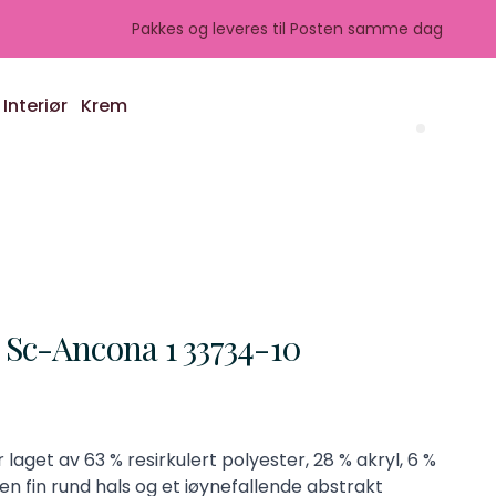
Pakkes og leveres til Posten samme dag
Interiør
Krem
Search 
c-Ancona 1 33734-10
aget av 63 % resirkulert polyester, 28 % akryl, 6 %
 en fin rund hals og et iøynefallende abstrakt