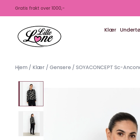
Skip to main content
Gratis frakt over 1000,-
Klær
Undert
Hjem
/
Klær
/
Gensere
/
SOYACONCEPT Sc-Ancona 