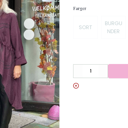
Farger
Velg en Farger
BURGU
SORT
NDER
Decrease
Increase