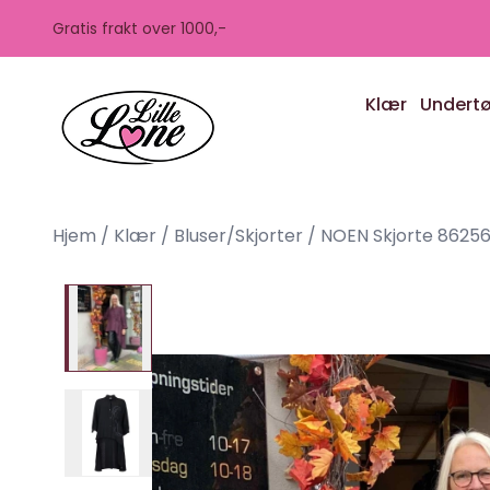
Skip to main content
Gratis frakt over 1000,-
Klær
Undert
Hjem
/
Klær
/
Bluser/Skjorter
/
NOEN Skjorte 8625