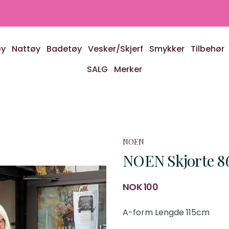
øy
Nattøy
Badetøy
Vesker/Skjerf
Smykker
Tilbehør
SALG
Merker
6
NOEN
NOEN Skjorte 8
Produktdetaljer
NOK 100
Description
A-form Lengde 115cm