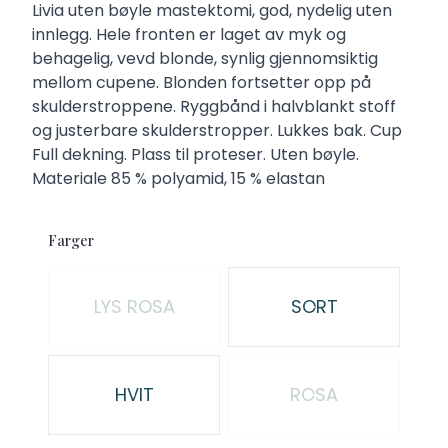
Description
Livia uten bøyle mastektomi, god, nydelig uten
innlegg. Hele fronten er laget av myk og
behagelig, vevd blonde, synlig gjennomsiktig
mellom cupene. Blonden fortsetter opp på
skulderstroppene. Ryggbånd i halvblankt stoff
og justerbare skulderstropper. Lukkes bak. Cup
Full dekning. Plass til proteser. Uten bøyle.
Materiale 85 % polyamid, 15 % elastan
Farger
Velg en Farger
LYS ROSA
SORT
HVIT
ROSA