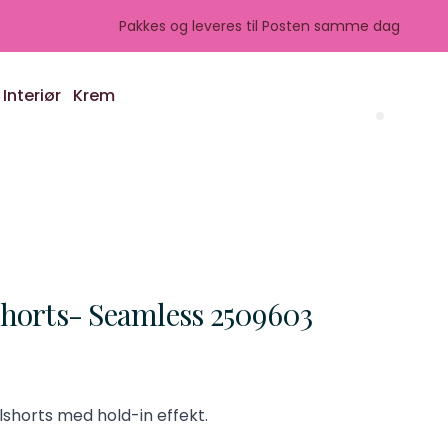
Pakkes og leveres til Posten samme dag
Interiør
Krem
Search 
horts- Seamless 2509603
shorts med hold-in effekt.