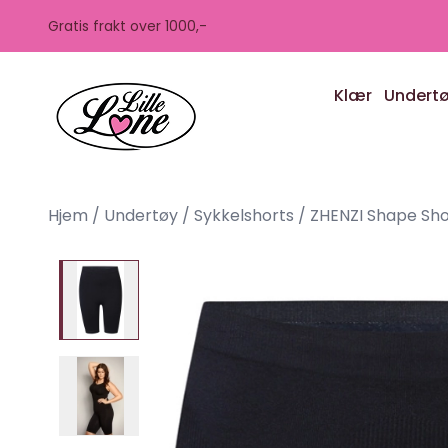
Skip to main content
Gratis frakt over 1000,-
Klær
Undert
Hjem
/
Undertøy
/
Sykkelshorts
/
ZHENZI Shape Sh