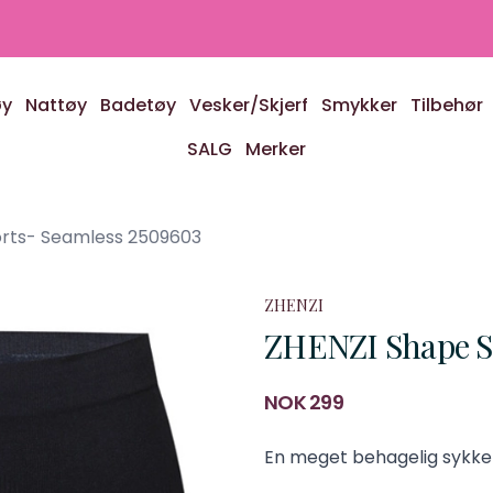
øy
Nattøy
Badetøy
Vesker/Skjerf
Smykker
Tilbehør
SALG
Merker
orts- Seamless 2509603
ZHENZI
ZHENZI Shape S
Produktdetaljer
NOK 299
Description
En meget behagelig sykkel