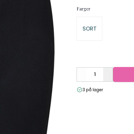
Farger
Velg en Farger
SORT
Decrease
Increase
3 på lager