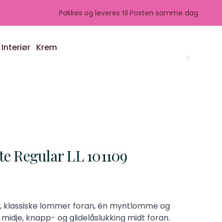
Pakkes og leveres til Posten samme dag
Interiør
Krem
Search 
e Regular LL 101109
, klassiske lommer foran, én myntlomme og
midje, knapp- og glidelåslukking midt foran.