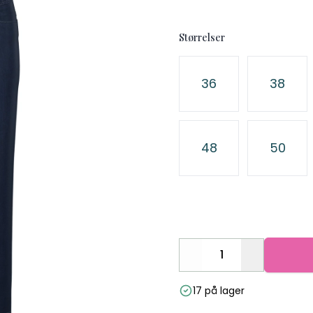
Størrelser
Velg en Størrelser
36
38
48
50
Decrease
Increase
17 på lager