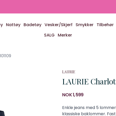
øy
Nattøy
Badetøy
Vesker/Skjerf
Smykker
Tilbehør
SALG
Merker
101109
LAURIE
LAURIE Charlott
Produktdetaljer
NOK 1,599
Description
Enkle jeans med 5 lommer
klassiske baklommer. Fast 