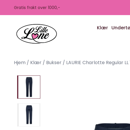
Skip to main content
Gratis frakt over 1000,-
Klær
Undert
Hjem
/
Klær
/
Bukser
/
LAURIE Charlotte Regular LL 