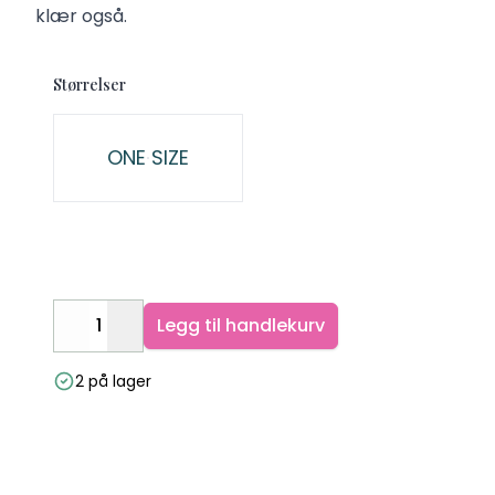
klær også.
Størrelser
Velg en Størrelser
ONE SIZE
Legg til handlekurv
Decrease
Increase
2 på lager