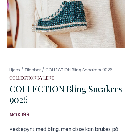
Hjem
/
Tilbehør
/
COLLECTION Bling Sneakers 9026
COLLECTION BY LENE
COLLECTION Bling Sneakers
9026
Produktdetaljer
NOK 199
Description
Veskepynt med bling, men disse kan brukes på