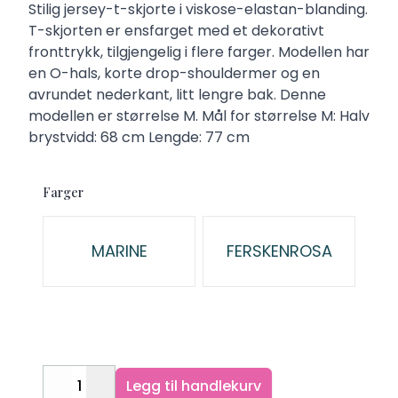
Description
Stilig jersey-t-skjorte i viskose-elastan-blanding.
T-skjorten er ensfarget med et dekorativt
fronttrykk, tilgjengelig i flere farger. Modellen har
en O-hals, korte drop-shouldermer og en
avrundet nederkant, litt lengre bak. Denne
modellen er størrelse M. Mål for størrelse M: Halv
brystvidd: 68 cm Lengde: 77 cm
Farger
Velg en Farger
MARINE
FERSKENROSA
Legg til handlekurv
Decrease
Increase