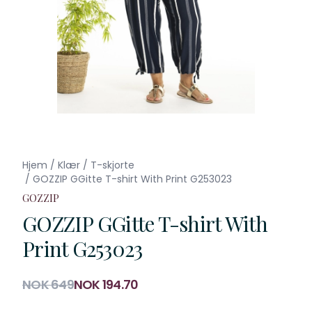
Hjem
/
Klær
/
T-skjorte
/
GOZZIP GGitte T-shirt With Print G253023
GOZZIP
GOZZIP GGitte T-shirt With
Print G253023
Produktdetaljer
NOK 649
NOK 194.70