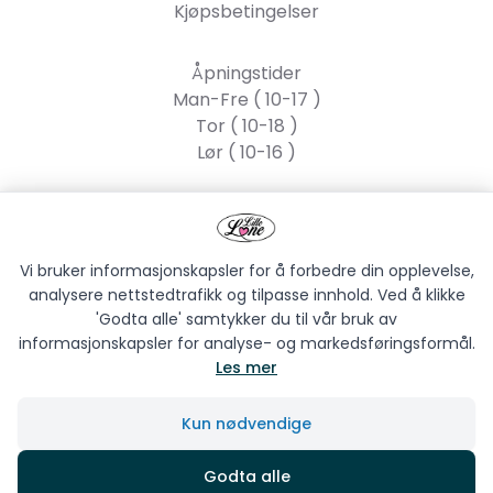
Kjøpsbetingelser
Åpningstider
Man-Fre ( 10-17 )
Tor ( 10-18 )
Lør ( 10-16 )
Lille Lone AS
Strandgata 55, 2317
Hamar
Vi bruker informasjonskapsler for å forbedre din opplevelse,
analysere nettstedtrafikk og tilpasse innhold. Ved å klikke
'Godta alle' samtykker du til vår bruk av
informasjonskapsler for analyse- og markedsføringsformål.
Les mer
LILLE LONE AS © 2026
Kun nødvendige
Siden driftes av
Shoplabs
Godta alle