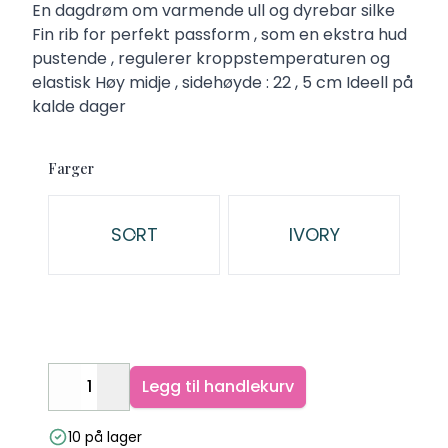
Description
En dagdrøm om varmende ull og dyrebar silke
Fin rib for perfekt passform , som en ekstra hud
pustende , regulerer kroppstemperaturen og
elastisk Høy midje , sidehøyde : 22 , 5 cm Ideell på
kalde dager
Farger
Velg en Farger
SORT
IVORY
Legg til handlekurv
Decrease
Increase
10 på lager