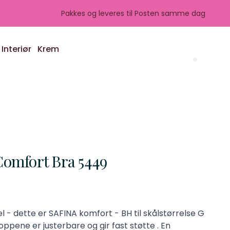
Pakkes og leveres til Posten samme dag
Interiør
Krem
Search 
omfort Bra 5449
- dette er SAFINA komfort - BH til skålstørrelse G
roppene er justerbare og gir fast støtte . En