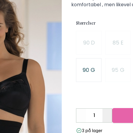
komfortabel , men likevel 
Størrelser
Velg en Størrelser
90 D
85 E
90 G
95 G
Decrease
Increase
3 på lager