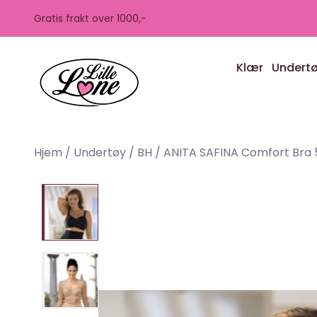
Skip to main content
Gratis frakt over 1000,-
Klær
Undert
Hjem
/
Undertøy
/
BH
/
ANITA SAFINA Comfort Bra