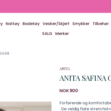
øy
Nattøy
Badetøy
Vesker/Skjerf
Smykker
Tilbehør
SALG
Merker
 5449
ANITA
ANITA SAFINA C
Produktdetaljer
NOK 900
Description
Forførende og komfortabel 
. De veldig flate stretchst