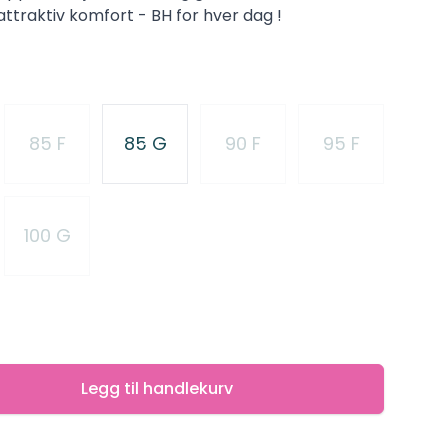
attraktiv komfort - BH for hver dag !
85 F
85 G
90 F
95 F
100 G
Legg til handlekurv