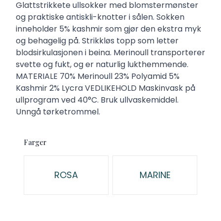
Description
Glattstrikkete ullsokker med blomstermønster
og praktiske antiskli-knotter i sålen. Sokken
inneholder 5% kashmir som gjør den ekstra myk
og behagelig på. Strikkløs topp som letter
blodsirkulasjonen i beina. Merinoull transporterer
svette og fukt, og er naturlig lukthemmende.
MATERIALE 70% Merinoull 23% Polyamid 5%
Kashmir 2% Lycra VEDLIKEHOLD Maskinvask på
ullprogram ved 40°C. Bruk ullvaskemiddel.
Unngå tørketrommel.
Farger
Velg en Farger
ROSA
MARINE