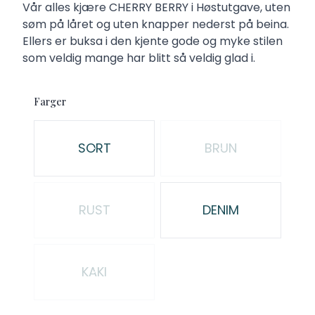
Description
Vår alles kjære CHERRY BERRY i Høstutgave, uten
søm på låret og uten knapper nederst på beina.
Ellers er buksa i den kjente gode og myke stilen
som veldig mange har blitt så veldig glad i.
Farger
Velg en Farger
SORT
BRUN
RUST
DENIM
KAKI