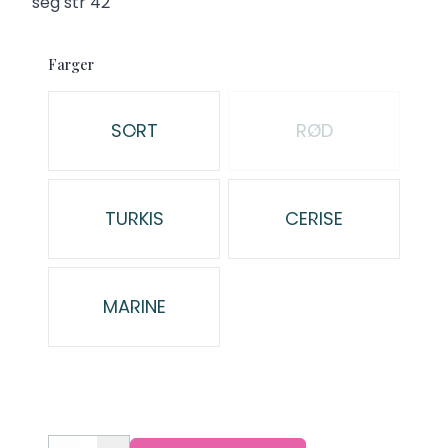
seg str 42
Farger
Velg en Farger
SORT
RØD
TURKIS
CERISE
MARINE