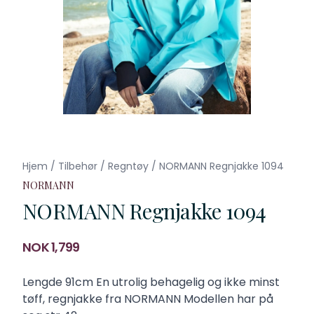
Hjem
/
Tilbehør
/
Regntøy
/
NORMANN Regnjakke 1094
NORMANN
NORMANN Regnjakke 1094
Produktdetaljer
NOK 1,799
Description
Lengde 91cm En utrolig behagelig og ikke minst
tøff, regnjakke fra NORMANN Modellen har på