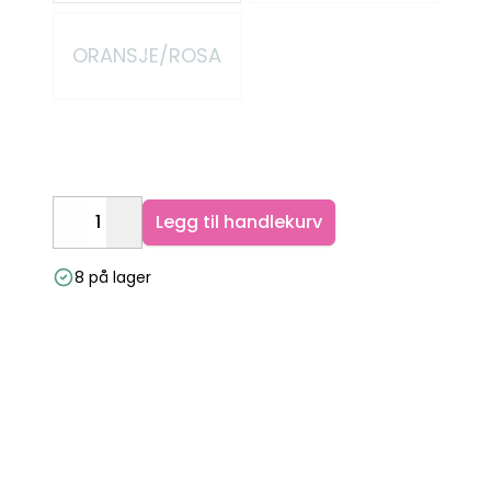
ORANSJE/ROSA
Legg til handlekurv
Decrease
Increase
8 på lager