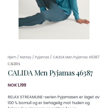
Hjem
/
Nattøy
/
Pyjamas
/
CALIDA Men Pyjamas 46387
CALIDA
CALIDA Men Pyjamas 46387
Produktdetaljer
NOK 1,199
Description
RELAX STREAMLINE-serien Pyjamasen er laget av
100 % bomull og er behagelig mot huden og