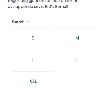
følger deg gjennom en natten for en
avslappende søvn. 100% Bomull
Størrelser
Velg en Størrelser
S
M
L
XL
XXL