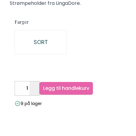
Description
Strømpeholder fra LingaDore.
Farger
Velg en Farger
SORT
Legg til handlekurv
Decrease
Increase
9 på lager