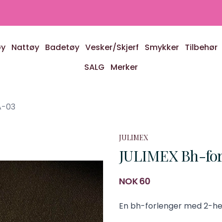
øy
Nattøy
Badetøy
Vesker/Skjerf
Smykker
Tilbehør
SALG
Merker
A-03
JULIMEX
JULIMEX Bh-for
Produktdetaljer
NOK 60
Description
En bh-forlenger med 2-he