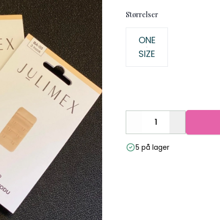
Størrelser
Velg en Størrelser
ONE
SIZE
Decrease
Increase
5 på lager