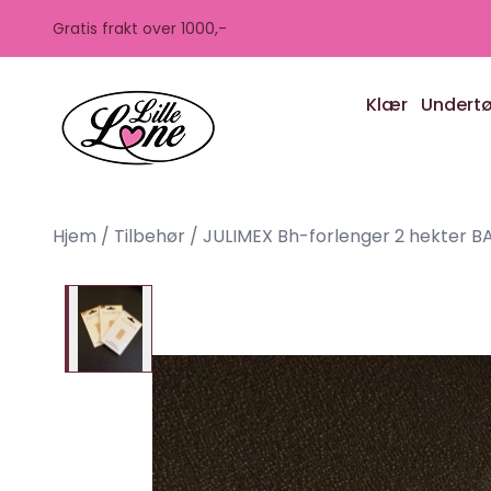
Skip to main content
Gratis frakt over 1000,-
Klær
Undert
Hjem
/
Tilbehør
/
JULIMEX Bh-forlenger 2 hekter B