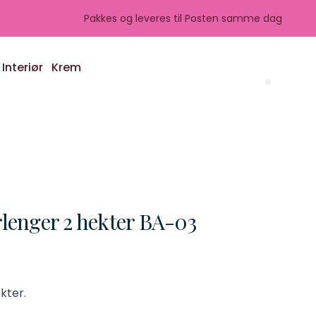
Pakkes og leveres til Posten samme dag
Interiør
Krem
Search 
lenger 2 hekter BA-03
kter.