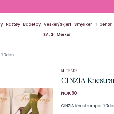
øy
Nattøy
Badetøy
Vesker/Skjerf
Smykker
Tilbehør
SALG
Merker
r 70den
M-TRADE
CINZIA Knestrø
Produktdetaljer
NOK 90
Description
CINZIA Knestrømper 70de