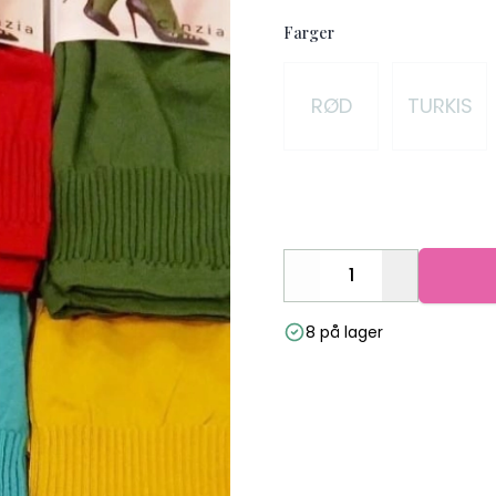
Farger
Velg en Farger
RØD
TURKIS
Decrease
Increase
8 på lager