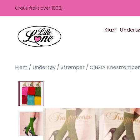
Skip to main content
Gratis frakt over 1000,-
Klær
Undert
Hjem
/
Undertøy
/
Strømper
/
CINZIA Knestrømpe