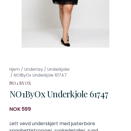
Hjem
/
Undertøy
/
Underkjoler
/
NO1ByOx Underkjole 61747
NO.1 BY OX
NO1ByOx Underkjole 61747
Produktdetaljer
NOK 599
Description
Lett vevd underskjørt med justerbare
spaghettistropper, rynkedetaljer, rund