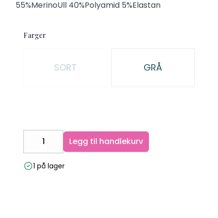
Description
55%MerinoUll 40%Polyamid 5%Elastan
Farger
Velg en Farger
SORT
GRÅ
Legg til handlekurv
Decrease
Increase
1 på lager