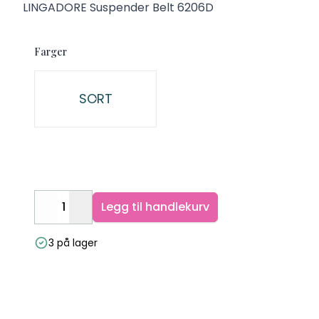
Description
LINGADORE Suspender Belt 6206D
Farger
Velg en Farger
SORT
Legg til handlekurv
Decrease
Increase
3 på lager